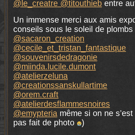
@le_creatre
@titouthieb
entre aut
Un immense merci aux amis expos
conseils sous le soleil de plombs 
@sacaron_creation
@cecile_et_tristan_fantastique
@souvenirsdedragonie
@miinda.lucile.dumont
@atelierzeluna
@creationssanskullartime
@orem.craft
@atelierdesflammesnoires
@emypteria
même si on ne s’est
pas fait de photo
)