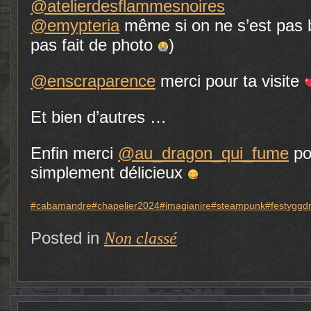
@atelierdesflammesnoires
@emypteria
même si on ne s’est pas
pas fait de photo
)
@enscraparence
merci pour ta visite
Et bien d’autres …
Enfin merci
@au_dragon_qui_fume
pou
simplement délicieux
#cabamandre
#chapelier2024
#imagianire
#steampunk
#festyggdr
Posted in
Non classé