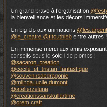
Un grand bravo à l’organisation
@festy
la bienveillance et les décors immersi
Un big Up aux animations
@les.arpent
@le_creatre
@titouthieb
entre autres !
Un immense merci aux amis exposants 
conseils sous le soleil de plombs !
@sacaron_creation
@cecile_et_tristan_fantastique
@souvenirsdedragonie
@miinda.lucile.dumont
@atelierzeluna
@creationssanskullartime
@orem.craft